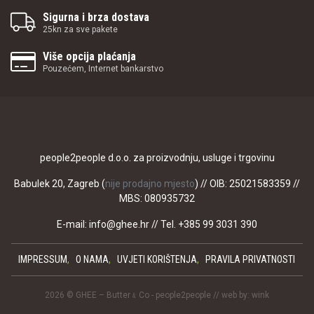
Sigurna i brza dostava
25kn za sve pakete
Više opcija plaćanja
Pouzećem, Internet bankarstvo
people2people d.o.o. za proizvodnju, usluge i trgovinu
Babulek 20, Zagreb (
nije prodajno mjesto
) // OIB: 25021583359 //
MBS: 080935732
E-mail:
info@ghee.hr
// Tel. +385 99 3031 390
IMPRESSUM
O NAMA
UVJETI KORIŠTENJA
PRAVILA PRIVATNOSTI
2026 © GHEE – Butter﹠Co - people2people // web by:
wink